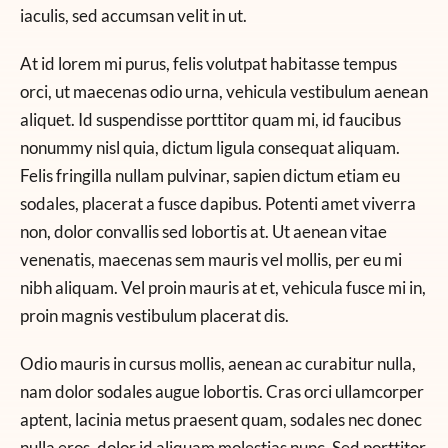
iaculis, sed accumsan velit in ut.
At id lorem mi purus, felis volutpat habitasse tempus
orci, ut maecenas odio urna, vehicula vestibulum aenean
aliquet. Id suspendisse porttitor quam mi, id faucibus
nonummy nisl quia, dictum ligula consequat aliquam.
Felis fringilla nullam pulvinar, sapien dictum etiam eu
sodales, placerat a fusce dapibus. Potenti amet viverra
non, dolor convallis sed lobortis at. Ut aenean vitae
venenatis, maecenas sem mauris vel mollis, per eu mi
nibh aliquam. Vel proin mauris at et, vehicula fusce mi in,
proin magnis vestibulum placerat dis.
Odio mauris in cursus mollis, aenean ac curabitur nulla,
nam dolor sodales augue lobortis. Cras orci ullamcorper
aptent, lacinia metus praesent quam, sodales nec donec
nulla eros, dolor id aliquam molestias nunc. Sed porttitor